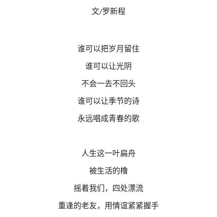
文
罗新程
/
谁可以把岁月留住
谁可以让光阴
不会一去不回头
谁可以让季节的诗
永远唱成青春的歌
人生这一叶扁舟
被生活的橹
摇着我们，四处漂流
重逢的老友，用情谊紧紧握手