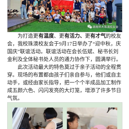
为打造更
有温度
、更
有活力
、
更
有才气
的校友
会，我校珠澳校友会于9月17日举办了“迎中秋，庆
国庆”联谊活动。联谊活动在会长伍斌、秘书长刘
金利及全体秘书处人员的通力协作下，圆满举行。
此次活动最大的特色莫过于亲子活动的全程贯
穿。现场的布置都由孩子们亲自参与，他们或自主
动手，或经由家长指导，把一个个半成品加工制作
成五颜六色、闪闪发亮的大灯笼，增添了许多节日
气氛。