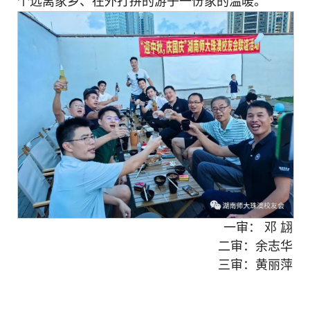
个远离家乡、在外打拼的游子一份家的温暖。
一审： 邓 翃
二审：余志华
三审：黄丽萍