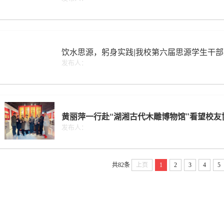
饮水思源，躬身实践|我校第六届思源学生干
发布人：
黄丽萍一行赴“湖湘古代木雕博物馆”看望校友
发布人：
共82条
上页
1
2
3
4
5