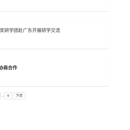
部奖研学团赴广东开展研学交流
协商合作
...
9
下页